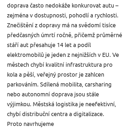
doprava často nedokáže konkurovat autu –
zejména v dostupnosti, pohodlí a rychlosti.
Znečištění z dopravy má na svědomí tisíce
předčasných úmrtí ročně, přičemž průměrné
stáří aut přesahuje 14 let a podíl
elektromobilů je jeden z nejnižších v EU. Ve
městech chybí kvalitní infrastruktura pro
kola a pěší, veřejný prostor je zahlcen
parkováním. Sdílená mobilita, carsharing
nebo autonomní doprava jsou stále
výjimkou. Městská logistika je neefektivní,
chybí distribuční centra a digitalizace.
Proto navrhujeme