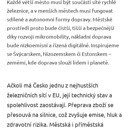
Každé větší město musí být součástí sítě rychlé
Události
železnice, a v menších městech musí fungovat
sdílené a autonomní formy dopravy. Městské
prostředí proto bude čistší, tišší a bezpečnější
díky rozvoji mikromobility, nákladní doprava
Přidej se k nám
bude nízkoemisní a řízená digitálně. Inspirujeme
se Švýcarskem, Nizozemskem či Estonskem –
zeměmi, kde doprava slouží lidem i planetě.
Podpoř Volt
Ačkoli má Česko jednu z nejhustších
železničních sítí v EU, její technický stav a
spolehlivost zaostávají. Přeprava zboží se
přesouvá na silnice, což zvyšuje emise, hluk a
zdravotní rizika. Městská i příměstská