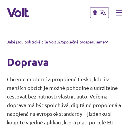
Zavřít
Zavřít
Naši sousedé
Jaké jsou politické cíle Voltu?
/
Společně prosperujeme
Volt Slovensko
Doprava
Program
Volt Polsko
Chceme moderní a propojené Česko, kde i v
Volt Německo
O Voltu
menších obcích je možné pohodlně a udržitelně
cestovat bez nutnosti vlastnit auto. Veřejná
Volt Rakousko
Lidé
doprava má být spolehlivá, digitálně propojená a
napojená na evropské standardy – jízdenku si
koupíte v jedné aplikaci, která platí po celé EU.
Novinky