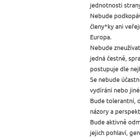
jednotnosti stran
Události
Nebude podkopáva
členy*ky ani veře
Europa.
Přidej se k nám
Nebude zneužívat 
jedná čestně, spr
postupuje dle nej
Se nebude účastnit
Podpoř Volt
vydírání nebo jiné
Bude tolerantní, 
názory a perspekti
Bude aktivně odmí
jejich pohlaví, ge