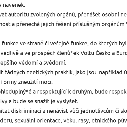
y navenek.
t autoritu zvolených orgánů, přenášet osobní ne
jnost a přenechá jejich řešení příslušným orgánům 
funkce ve straně či veřejné funkce, do kterých byl
avedlivě a ve prospěch členů*ek Voltu Česko a Eur
lepšího vědomí a svědomí.
 žádných neetických praktik, jako jsou například úp
 formy zneužití moci.
ohleduplný*á a respektující k druhým, bude respek
vy a bude se snažit je vyslyšet.
tat diskriminaci a nenávist vůči jednotlivcům či s
nderu, sexuální orientace, věku, rasy, etnického pů