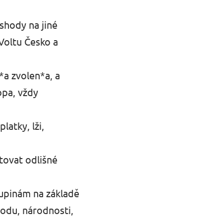
shody na jiné
Voltu Česko a
*a zvolen*a, a
opa, vždy
latky, lži,
tovat odlišné
kupinám na základě
vodu, národnosti,