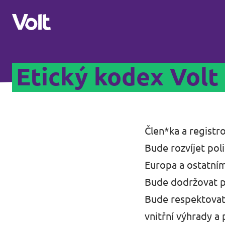
Etický kodex Volt
Naši sousedé
Volt Slovensko
Program
Volt Polsko
Člen*ka a registr
Volt Německo
Bude rozvíjet pol
O Voltu
Europa a ostatním
Volt Rakousko
Lidé
Bude dodržovat p
Bude respektovat 
Novinky
vnitřní výhrady a