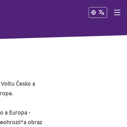
Zavřít
Zavřít
 Voltu Česko a
ropa.
o a Europa -
neohrozil*a obraz