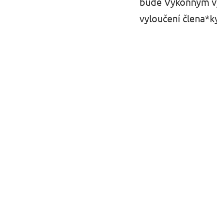
bude Výkonným výb
vyloučení člena*k