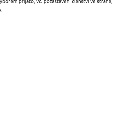
orem přijato, vč. pozastavení členství ve straně
y.