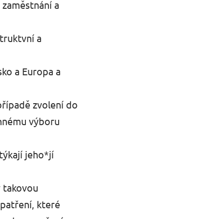
, zaměstnání a
truktvní a
sko a Europa a
případě zvolení do
onnému výboru
ýkají jeho*jí
y takovou
patření, které