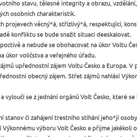
votního stavu, tělesné integrity a obrazu, vzdělání
ých osobních charakteristik.
 projevech věcný*á, střízlivý*á, respektující, kons
adě konfliktu se bude snažit situaci deeskalovat.
poctivě a nebude se obohacovat na úkor Voltu Če
 na úkor voličstva a veřejného úřadu.
zájmů upřednostní zájem Voltu Česko a Europa. V 
přednostní obecný zájem. Střet zájmů nahlásí Výk
 a vyloučí se z jednání orgánů Volt Česko, které se t
í stanov či zahájení trestního stíhání jeho*jí osob
í Výkonnému výboru Volt Česko a přijme jakékoli o