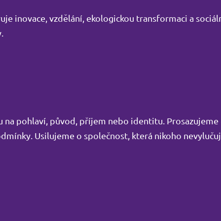
je inovace, vzdělání, ekologickou transformaci a sociáln
.
edu na pohlaví, původ, příjem nebo identitu. Prosazujem
podmínky. Usilujeme o společnost, která nikoho nevyluču