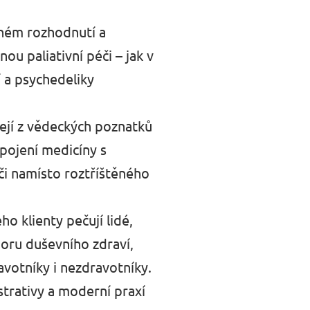
aném rozhodnutí a
u paliativní péči – jak v
 a psychedeliky
ejí z vědeckých poznatků
pojení medicíny s
či namísto roztříštěného
o klienty pečují lidé,
oru duševního zdraví,
votníky i nezdravotníky.
trativy a moderní praxí