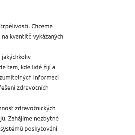
 trpělivosti. Chceme
e na kvantitě vykázaných
 jakýchkoliv
 tam, kde lidé žijí a
ozumitelných informací
 řešení zdravotních
mnost zdravotnických
ojů. Zahájíme nezbytné
í systémů poskytování