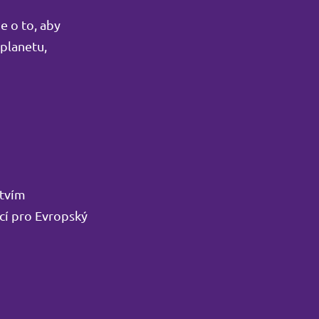
e o to, aby
 planetu,
ctvím
cí pro Evropský