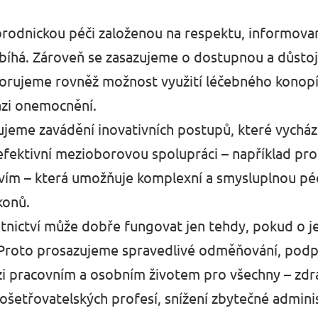
porodnickou péči založenou na respektu, informov
íhá. Zároveň se zasazujeme o dostupnou a důstojno
orujeme rovněž možnost využití léčebného konopí
ázi onemocnění.
jeme zavádění inovativních postupů, které vycház
fektivní mezioborovou spolupráci – například pro
avím – která umožňuje komplexní a smysluplnou pé
konů.
nictví může dobře fungovat jen tehdy, pokud o jeh
. Proto prosazujeme spravedlivé odměňování, podp
 pracovním a osobním životem pro všechny – zdra
etřovatelských profesí, snížení zbytečné adminis