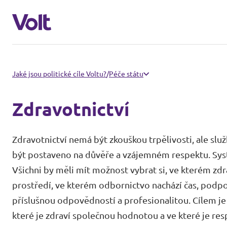
Naši sousedé
Jaké jsou politické cíle Voltu?
/
Péče státu
Volt Slovensko
Zdravotnictví
Program
Volt Polsko
Zdravotnictví nemá být zkouškou trpělivosti, ale sl
Volt Německo
O Voltu
být postaveno na důvěře a vzájemném respektu. Systé
Všichni by měli mít možnost vybrat si, ve kterém zd
Volt Rakousko
Lidé
prostředí, ve kterém odbornictvo nachází čas, podp
příslušnou odpovědností a profesionalitou. Cílem je
které je zdraví společnou hodnotou a ve které je re
Novinky