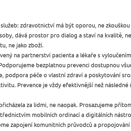
tě služeb: zdravotnictví má být oporou, ne zkouškou
oby, dává prostor pro dialog a staví na kvalitě, n
u, ne jako zboží.
ený na partnerství pacienta a lékaře s vyloučením
. Podporujeme bezplatnou prevenci dostupnou všude
ace, podpora péče o vlastní zdraví a poskytování sr
tivitu. Prevence je vždy efektivnější než následné
přicházela za lidmi, ne naopak. Prosazujeme příto
třednictvím mobilních ordinací a digitálních nástr
jeme zapojení komunitních průvodců a propojován