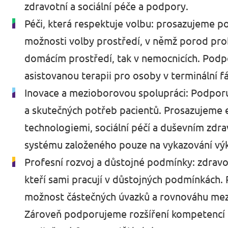
zdravotní a sociální péče a podpory.
Péči, která respektuje volbu: prosazujeme 
možnosti volby prostředí, v němž porod prob
domácím prostředí, tak v nemocnicích. Podp
asistovanou terapii pro osoby v terminální f
Inovace a mezioborovou spolupráci: Podporu
a skutečných potřeb pacientů. Prosazujeme e
technologiemi, sociální péčí a duševním zdr
systému založeného pouze na vykazování vý
Profesní rozvoj a důstojné podmínky: zdravot
kteří sami pracují v důstojných podmínkách
možnost částečných úvazků a rovnováhu mezi
Zároveň podporujeme rozšíření kompetencí oš