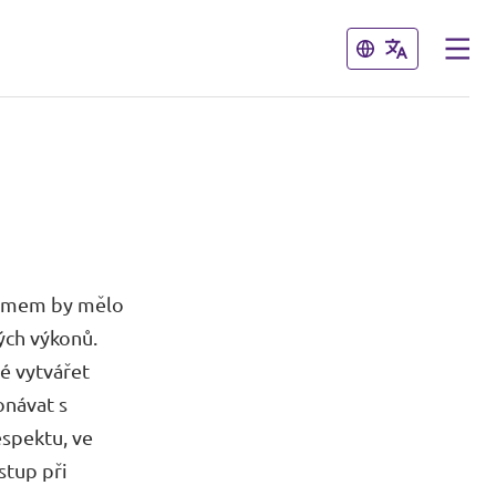
Zavřít
Zavřít
stémem by mělo
ých výkonů.
é vytvářet
onávat s
espektu, ve
stup při