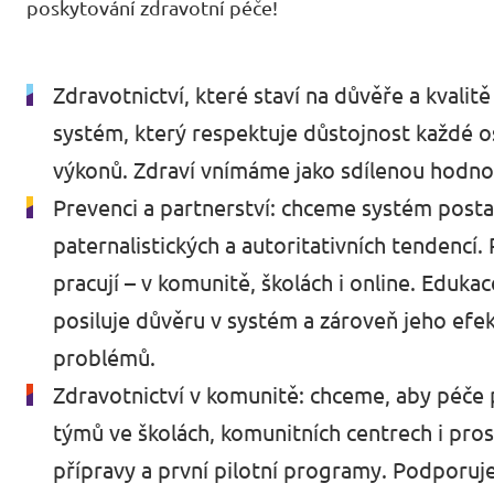
poskytování zdravotní péče!
Události
Zdravotnictví, které staví na důvěře a kvali
systém, který respektuje důstojnost každé os
Přidej se k nám
výkonů. Zdraví vnímáme jako sdílenou hodnot
Prevenci a partnerství: chceme systém postav
paternalistických a autoritativních tendencí
pracují – v komunitě, školách i online. Eduk
Podpoř Volt
posiluje důvěru v systém a zároveň jeho efek
problémů.
Zdravotnictví v komunitě: chceme, aby péče 
týmů ve školách, komunitních centrech i pros
přípravy a první pilotní programy. Podporu