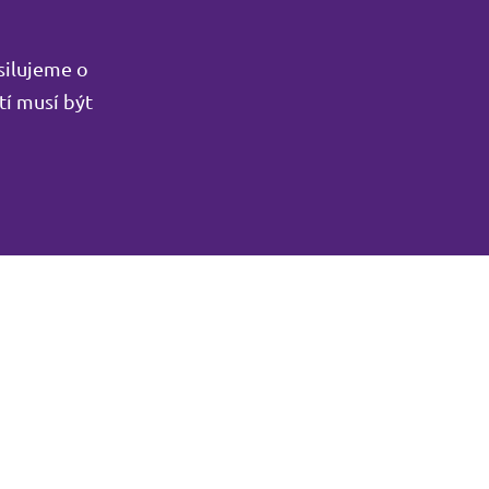
silujeme o
tí musí být