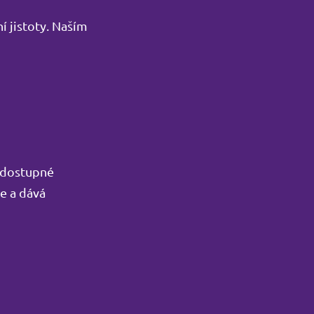
í jistoty. Naším
e dostupné
je a dává