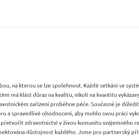
užbou, na kterou se lze spolehnout. Každé setkání se sy
m má klást důraz na kvalitu, nikoli na kvantitu vykázan
ravotnickém zařízení proběhne péče. Současně je důležit
oru a spravedlivé ohodnocení, aby mohlo svou práci vyk
 přetvořit zdravotnictví v živou komunitu vzájemného r
spektována důstojnost každého. Jsme pro partnerský pří