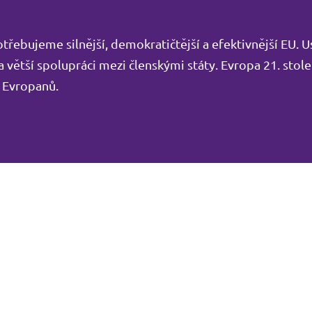
řebujeme silnější, demokratičtější a efektivnější EU. U
 větší spolupráci mezi členskými státy. Evropa 21. stole
h Evropanů.