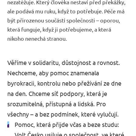
nezatěžuje. Který člověka nestaví před překážky,
Události
ale podává mu ruku, když to potřebuje. Péče má
být přirozenou součástí společnosti – oporou,
která funguje, když ji potřebujeme, a která
nikoho nenechá stranou.
Přidej se k nám
Věříme v solidaritu, důstojnost a rovnost.
Nechceme, aby pomoc znamenala
Podpoř Volt
byrokracii, kontrolu nebo přežívání ze dne
na den. Chceme síť podpory, která je
srozumitelná, přístupná a lidská. Pro
všechny – a bez podmínek, které vylučují.
Pomoc, která přijde včas a beze studu:
Volt Česko usiluje o společnost, ve které