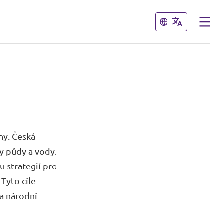
Zavřít
Zavřít
ny. Česká
y půdy a vody.
 strategií pro
Tyto cíle
a národní