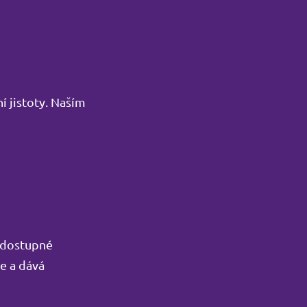
í jistoty. Naším
e dostupné
je a dává