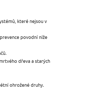
stémů, které nejsou v
 prevence povodní níže
ačů.
 mrtvého dřeva a starých
rétní ohrožené druhy.