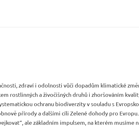
čnosti, zdraví i odolnosti vůči dopadům klimatické změ
em rostlinných a živočišných druhů i zhoršováním kvalit
stematickou ochranu biodiverzity v souladu s Evropskou
bnově přírody a dalšími cíli Zelené dohody pro Evropu. 
vejkovat“, ale základním impulsem, na kterém musíme n