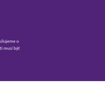
silujeme o
tí musí být