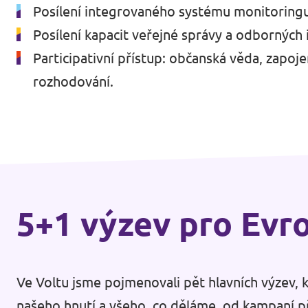
Posílení integrovaného systému monitoringu
Posílení kapacit veřejné správy a odborných i
Participativní přístup: občanská věda, zapoj
rozhodování.
5+1 výzev pro Evr
Ve Voltu jsme pojmenovali pět hlavních výzev, k
našeho hnutí a všeho, co děláme, od kampaní pře