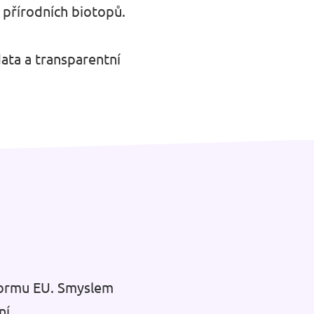
 přírodních biotopů.
data a transparentní
reformu EU. Smyslem
ní.