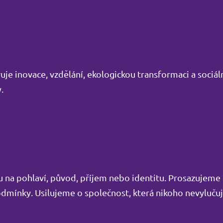
je inovace, vzdělání, ekologickou transformaci a sociáln
.
edu na pohlaví, původ, příjem nebo identitu. Prosazujem
podmínky. Usilujeme o společnost, která nikoho nevyluču