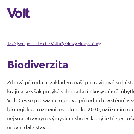
Naši sousedé
Jaké jsou politické cíle Voltu?
/
Zdravý ekosystém
Volt Slovensko
Biodiverzita
Program
Volt Polsko
Zdravá příroda je základem naší potravinové soběsta
Volt Německo
O Voltu
krajina se však potýká s degradací ekosystémů, úbytk
Volt Česko prosazuje obnovu přírodních systémů a sy
Volt Rakousko
Lidé
biologickou rozmanitost do roku 2030, nařízením o o
nejsou otravným výmyslem shora, který je třeba „oš
úrovni dále stavět.
Novinky