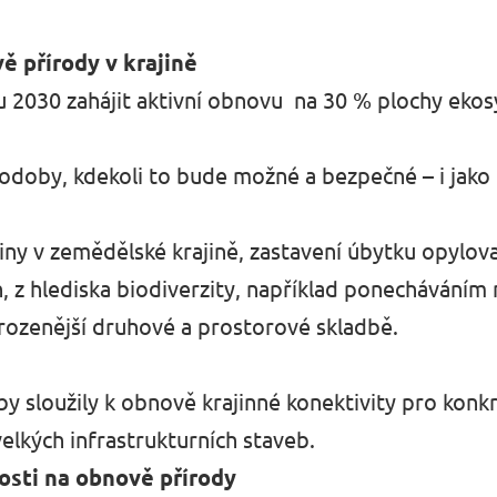
ě přírody v krajině
2030 zahájit aktivní obnovu na 30 % plochy ekosy
odoby, kdekoli to bude možné a bezpečné – i jako
liny v zemědělské krajině, zastavení úbytku opylov
h, z hlediska biodiverzity, například ponecháváním
ozenější druhové a prostorové skladbě.
y sloužily k obnově krajinné konektivity pro konk
elkých infrastrukturních staveb.
nosti na obnově přírody