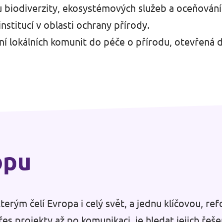
 biodiverzity, ekosystémových služeb a oceňování
nstitucí v oblasti ochrany přírody.
ení lokálních komunit do péče o přírodu, otevřená 
opu
terým čelí Evropa i celý svět, a jednu klíčovou, 
s projekty až po komunikaci, je hledat jejich řeše