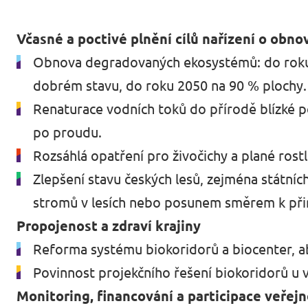
Události
Včasné a poctivé plnění cílů nařízení o obnov
Obnova degradovaných ekosystémů: do roku 
dobrém stavu, do roku 2050 na 90 % plochy.
Přidej se k nám
Renaturace vodních toků do přírodě blízké p
po proudu.
Rozsáhlá opatření pro živočichy a plané rost
Zlepšení stavu českých lesů, zejména státníc
Podpoř Volt
stromů v lesích nebo posunem směrem k přir
Propojenost a zdraví krajiny
Reforma systému biokoridorů a biocenter, ab
Povinnost projekčního řešení biokoridorů u v
Monitoring, financování a participace veřej