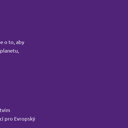
e o to, aby
 planetu,
ctvím
cí pro Evropský