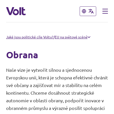
Zavřít
Zavřít
Naši sousedé
Jaké jsou politické cíle Voltu?
/
EU na světové scéně
Volt Slovensko
Obrana
Program
Volt Polsko
Naše vize je vytvořit silnou a sjednocenou
Volt Německo
O Voltu
Evropskou unii, která je schopna efektivně chránit
své občany a zajišťovat mír a stabilitu na celém
Volt Rakousko
Lidé
kontinentu. Chceme dosáhnout strategické
autonomie v oblasti obrany, podpořit inovace v
obranném průmyslu a výrazně posílit spolupráci
Novinky