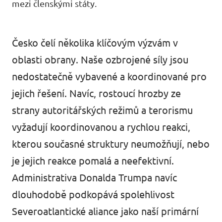
mezi členskými státy.
Události
Česko čelí několika klíčovým výzvám v
oblasti obrany. Naše ozbrojené síly jsou
Přidej se k nám
nedostatečně vybavené a koordinované pro
jejich řešení. Navíc, rostoucí hrozby ze
strany autoritářských režimů a terorismu
vyžadují koordinovanou a rychlou reakci,
Podpoř Volt
kterou současné struktury neumožňují, nebo
je jejich reakce pomalá a neefektivní.
Administrativa Donalda Trumpa navíc
dlouhodobě podkopává spolehlivost
Severoatlantické aliance jako naší primární