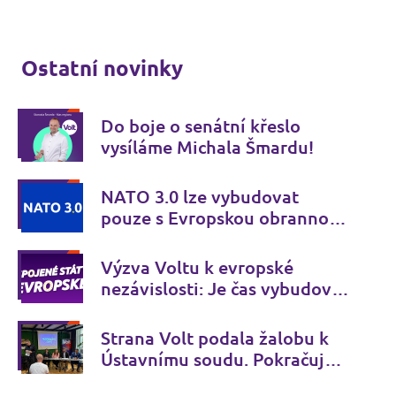
Ostatní novinky
Do boje o senátní křeslo
vysíláme Michala Šmardu!
NATO 3.0 lze vybudovat
pouze s Evropskou obrannou
unií
Výzva Voltu k evropské
nezávislosti: Je čas vybudovat
Spojené státy evropské
Strana Volt podala žalobu k
Ústavnímu soudu. Pokračuje v
boji proti nepřiznaným