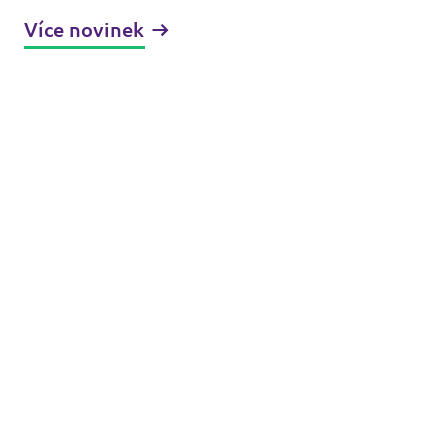
koalicím
Více novinek