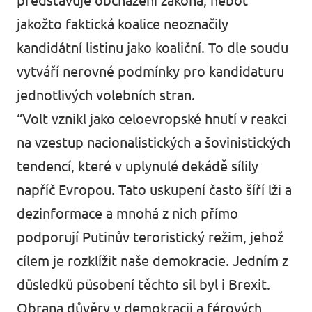
představuje obcházení zákona, neboť
jakožto faktická koalice neoznačily
kandidátní listinu jako koaliční. To dle soudu
vytváří nerovné podmínky pro kandidaturu
jednotlivých volebních stran.
“Volt vznikl jako celoevropské hnutí v reakci
na vzestup nacionalistických a šovinistických
tendencí, které v uplynulé dekádě sílily
napříč Evropou. Tato uskupení často šíří lži a
dezinformace a mnohá z nich přímo
podporují Putinův teroristický režim, jehož
cílem je rozklížit naše demokracie. Jedním z
důsledků působení těchto sil byl i Brexit.
Obrana důvěry v demokracii a férových