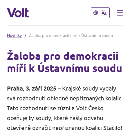
Zavřít
Zavřít
Novinky
/
Žaloba pro demokracii míří k Ústavnímu soudu
Naši sousedé
Žaloba pro demokracii
Volt Slovensko
míří k Ústavnímu soudu
Program
Volt Polsko
Volt Německo
O Voltu
Praha, 3. září 2025 –
Krajské soudy vydaly
Volt Rakousko
svá rozhodnutí ohledně nepřiznaných kolalic.
Lidé
Tato rozhodnutí se různí a Volt Česko
oceňuje ty soudy, které našly odvahu
Novinky
otevřeně označit nepřiznanou koalici Stačilo!