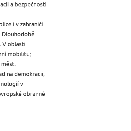
acii a bezpečnosti
ice i v zahraničí
ti. Dlouhodobě
 V oblasti
ní mobilitu;
h měst.
ad na demokracii,
hnologií v
evropské obranné