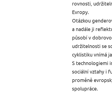
rovnosti, udržite
Evropy.
Otázkou genderové
a nadále ji refle
působí v dobrovol
udržitelnosti se 
cyklistiku vnímá 
S technologiemi i
sociální vztahy i 
proměně evropský
spolupráce.