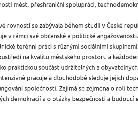
lnosti měst, přeshraniční spolupráci, technodemokr
 rovnosti se zabývala během studií v České republ
ktuje v rámci své občanské a politické angažovanos
nické terénní práci s různými sociálními skupinami.
soustředí na kvalitu městského prostoru a každoden
jako praktickou součást udržitelných a obyvatelnýc
ntenzivně pracuje a dlouhodobě sleduje jejich dop
fungování společnosti. Zajímá se zejména o roli tec
ch demokracií a o otázky bezpečnosti a budoucí 